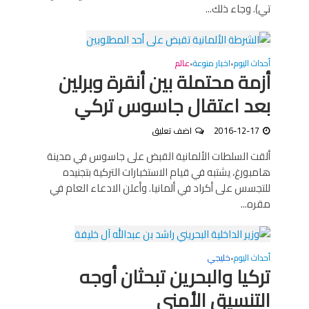
تي). وجاء ذلك...
أحداث اليوم
اخبار منوعة
عالم
•
•
أزمة محتملة بين أنقرة وبرلين
بعد اعتقال جاسوس تركي
2016-12-17
اضف تعليق
ألقت السلطات الألمانية القبض على جاسوس في مدينة
هامبورغ، يشتبه في قيام الاستخبارات التركية بتجنيده
للتجسس على أكراد في ألمانيا. وأعلن الادعاء العام في
مقره...
أحداث اليوم
خليجي
•
تركيا والبحرين تبحثان أوجه
التنسيق الأمني