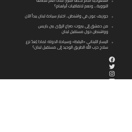
السعودية أمام لحظة القرار: لماذا نعم للطاقة
النووية… ونعم لاتفاقيات أبراهام؟
جوزيف عون في واشنطن.. اختبار سيادة لبنان يبدأ الآن
من دمشق إلى بيروت: صراع الرؤى بين باريس
وواشنطن حول مستقبل لبنان
اليسار اللبناني «اليقظ» وسيادة الدولة: لماذا يُعدّ نزع
سلاح حزب الله الطريق الوحيد إلى مستقبل لبنان؟
Facebook
Twitter
Instagram
YouTube
الوطن العربي