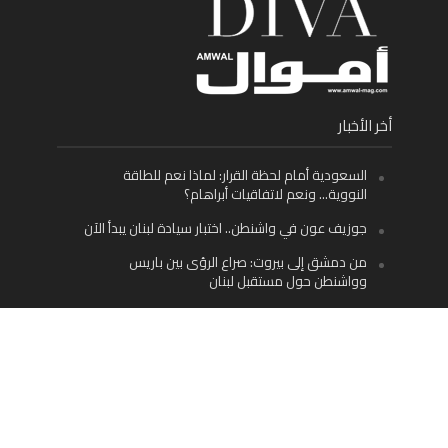
أخر الأخبار
السعودية أمام لحظة القرار: لماذا نعم للطاقة
النووية… ونعم لاتفاقيات أبراهام؟
جوزيف عون في واشنطن.. اختبار سيادة لبنان يبدأ الآن
من دمشق إلى بيروت: صراع الرؤى بين باريس
وواشنطن حول مستقبل لبنان
اليسار اللبناني «اليقظ» وسيادة الدولة: لماذا يُعدّ نزع
سلاح حزب الله الطريق الوحيد إلى مستقبل لبنان؟
Facebook
Twitter
Instagram
YouTube