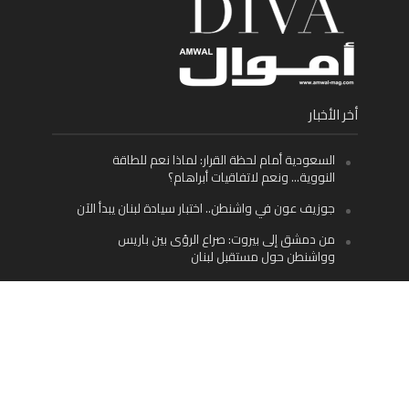
أخر الأخبار
السعودية أمام لحظة القرار: لماذا نعم للطاقة
النووية… ونعم لاتفاقيات أبراهام؟
جوزيف عون في واشنطن.. اختبار سيادة لبنان يبدأ الآن
من دمشق إلى بيروت: صراع الرؤى بين باريس
وواشنطن حول مستقبل لبنان
اليسار اللبناني «اليقظ» وسيادة الدولة: لماذا يُعدّ نزع
سلاح حزب الله الطريق الوحيد إلى مستقبل لبنان؟
Facebook
Twitter
Instagram
YouTube