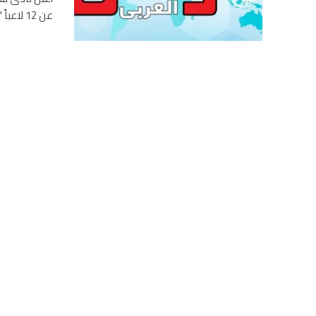
عن 12 لاعباً "دفعة واحدة"، بعد صعوده إلى النسخة المقبلة من...