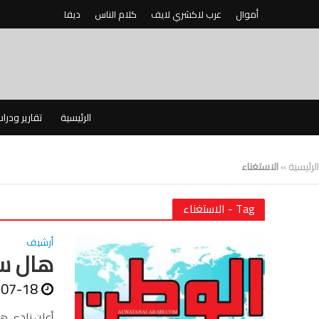
أموال
عرب لاكشري لايف
كلام الناس
ديفا
الرئيسية
تقارير ودرا
الرئيسية
»
الاستغناء
Tag - الاستغناء
أرشيف
هال سيتى
-07-18
أعلن نادى ها