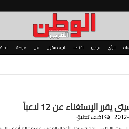
سات
الرأي
فيديو
اقتصاد
لايف ستايل
فن
موضة
المنت
 يقرر الإستغناء عن 12 لاعباً
2012
اضف تعليق
ل سيتى الإنجليزى، المملوك لرجل الأعمال المصرى، عاصم علام، أنه قرر الاست