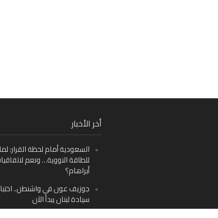
Fa
أخر الأخبار
Ins
السعودية أمام لحظة القرار: لما
Y
للطاقة النووية… ونعم لاتفاقيا
أبراهام؟
جوزيف عون في واشنطن.. اختبار
سيادة لبنان يبدأ الآن
من دمشق إلى بيروت: صراع الرؤ