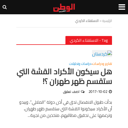
الرئيسية
»
الاستفتاء الكردي
Tag - الاستفتاء الكردي
تقارير ودراسات
دراسات وتحليلات
•
هل سيكون الأكراد القشة التي
ستقسم ظهر طهران ؟!
2017-10-02
اضف تعليق
بدأت طبول الانفصال تدق في أذن دولة “الملالي”، ويبدو
أن الأكراد سيكونوا القشة التي ستقسم ظهر طهران،
وترغمها على تحقيق مطالبهم، متخذين من تجربة...