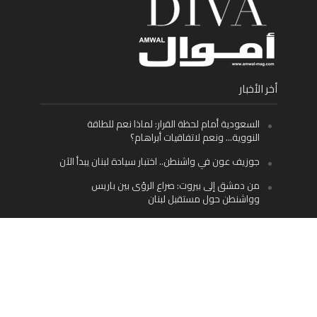
أخر الأخبار
السعودية أمام لحظة القرار: لماذا نعم للطاقة
النووية… ونعم لاتفاقيات أبراهام؟
جوزيف عون في واشنطن.. اختبار سيادة لبنان يبدأ الآن
من دمشق إلى بيروت: صراع الرؤى بين باريس
وواشنطن حول مستقبل لبنان
اليسار اللبناني «اليقظ» وسيادة الدولة: لماذا يُعدّ نزع
سلاح حزب الله الطريق الوحيد إلى مستقبل لبنان؟
Facebook
Twitter
Instagram
YouTube