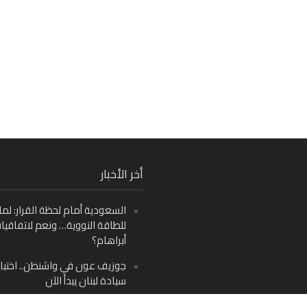
Fa
أخر الأخبار
Ins
السعودية أمام لحظة القرار: لما
Y
للطاقة النووية… ونعم لاتفاقيا
أبراهام؟
جوزيف عون في واشنطن.. اختبار
سيادة لبنان يبدأ الآن
من دمشق إلى بيروت: صراع الرؤ