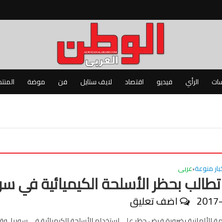
سات
الرأي
فيديو
اقتصاد
لايف ستايل
فن
موضة
المنت
بار منوعة
عربى
•
 تطالب بحظر الأسلحة الكيميائية في سو
2017
اضف تعليق
ة الألمانية بضرورة فرض حظر على استخدام الأسلحة الكيميائية فى سوريا. وق