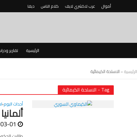
أموال
عرب لاكشري لايف
كلام الناس
ديفا
الرئيسية
تقارير ودرا
الرئيسية
»
الاسلحة الكيمائية
Tag - الاسلحة الكيمائية
أحداث اليوم
اخ
•
ألمانيا
-03-01
طالبت الحكوم