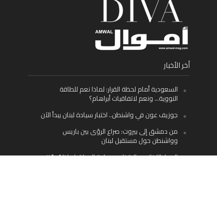
أخر الأخبار
السعودية أمام لحظة القرار: لماذا نعم للطاقة
النووية… ونعم لاتفاقيات أبراهام؟
جوزيف عون في واشنطن.. اختبار سيادة لبنان يبدأ الآن
من دمشق إلى بيروت: صراع الرؤى بين باريس
وواشنطن حول مستقبل لبنان
اليسار اللبناني «اليقظ» وسيادة الدولة: لماذا يُعدّ نزع
سلاح حزب الله الطريق الوحيد إلى مستقبل لبنان؟
Facebook
Twitter
Instagram