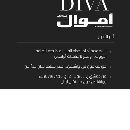
أخر الأخبار
السعودية أمام لحظة القرار: لماذا نعم للطاقة
النووية… ونعم لاتفاقيات أبراهام؟
جوزيف عون في واشنطن.. اختبار سيادة لبنان يبدأ الآن
من دمشق إلى بيروت: صراع الرؤى بين باريس
وواشنطن حول مستقبل لبنان
اليسار اللبناني «اليقظ» وسيادة الدولة: لماذا يُعدّ نزع
سلاح حزب الله الطريق الوحيد إلى مستقبل لبنان؟
Facebook
Twitter
Instagram
YouTube