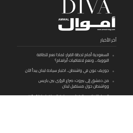
أخر الأخبار
السعودية أمام لحظة القرار: لماذا نعم للطاقة
النووية… ونعم لاتفاقيات أبراهام؟
جوزيف عون في واشنطن.. اختبار سيادة لبنان يبدأ الآن
من دمشق إلى بيروت: صراع الرؤى بين باريس
وواشنطن حول مستقبل لبنان
اليسار اللبناني «اليقظ» وسيادة الدولة: لماذا يُعدّ نزع
سلاح حزب الله الطريق الوحيد إلى مستقبل لبنان؟
Facebook
Twitter
Instagram