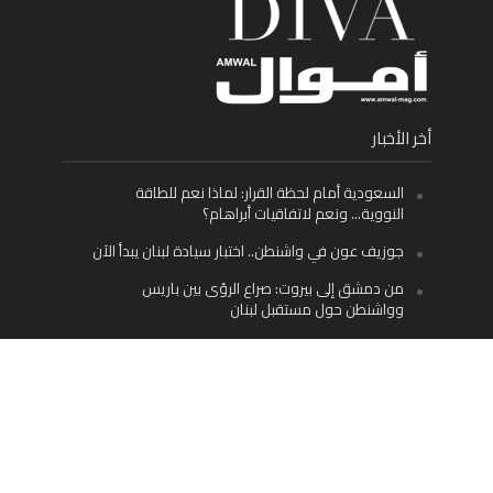
أخر الأخبار
السعودية أمام لحظة القرار: لماذا نعم للطاقة
النووية… ونعم لاتفاقيات أبراهام؟
جوزيف عون في واشنطن.. اختبار سيادة لبنان يبدأ الآن
من دمشق إلى بيروت: صراع الرؤى بين باريس
وواشنطن حول مستقبل لبنان
اليسار اللبناني «اليقظ» وسيادة الدولة: لماذا يُعدّ نزع
سلاح حزب الله الطريق الوحيد إلى مستقبل لبنان؟
Facebook
Twitter
Instagram
YouTube