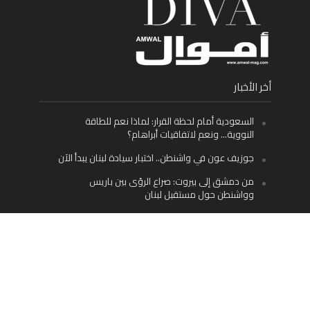
أخر الأخبار
السعودية أمام لحظة القرار: لماذا نعم للطاقة
النووية… ونعم لاتفاقيات أبراهام؟
جوزيف عون في واشنطن.. اختبار سيادة لبنان يبدأ الآن
من دمشق إلى بيروت: صراع الرؤى بين باريس
وواشنطن حول مستقبل لبنان
اليسار اللبناني «اليقظ» وسيادة الدولة: لماذا يُعدّ نزع
سلاح حزب الله الطريق الوحيد إلى مستقبل لبنان؟
Facebook
Twitter
Instagram
YouTube