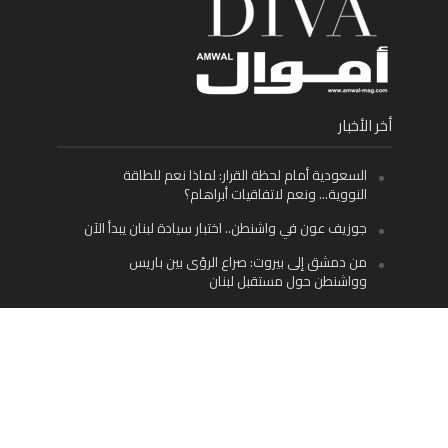
أخر الأخبار
السعودية أمام لحظة القرار: لماذا نعم للطاقة
النووية… ونعم لاتفاقيات أبراهام؟
جوزيف عون في واشنطن.. اختبار سيادة لبنان يبدأ الآن
من دمشق إلى بيروت: صراع الرؤى بين باريس
وواشنطن حول مستقبل لبنان
اليسار اللبناني «اليقظ» وسيادة الدولة: لماذا يُعدّ نزع
سلاح حزب الله الطريق الوحيد إلى مستقبل لبنان؟
Facebook
Twitter
Instagram
YouTube