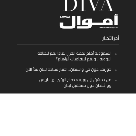
أخر الأخبار
السعودية أمام لحظة القرار: لماذا نعم للطاقة
النووية… ونعم لاتفاقيات أبراهام؟
جوزيف عون في واشنطن.. اختبار سيادة لبنان يبدأ الآن
من دمشق إلى بيروت: صراع الرؤى بين باريس
وواشنطن حول مستقبل لبنان
اليسار اللبناني «اليقظ» وسيادة الدولة: لماذا يُعدّ نزع
سلاح حزب الله الطريق الوحيد إلى مستقبل لبنان؟
Facebook
Twitter
Instagram
YouTube