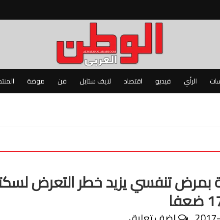
سات
الرأي
فيديو
اقتصاد
لايف ستايل
فن
موضة
المنت
ة بمرض تنفسي يزيد خطر التعرض لسكت
2017
اضف تعليق