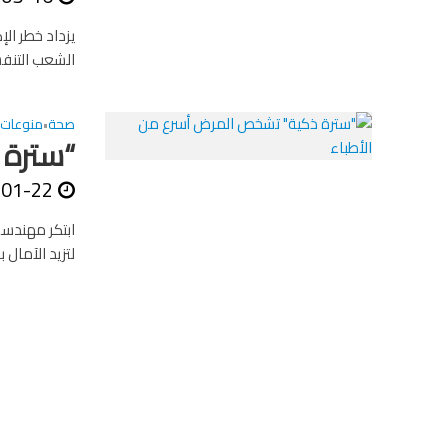
يزداد خطر الإ
الشعب التنفسي
صحة
منوعات
•
“سترة 
-01-22
ابتكر مهندسو
لتزيد الآمال