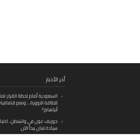
Fa
أخر الأخبار
Ins
السعودية أمام لحظة القرار: لما
Y
للطاقة النووية… ونعم لاتفاقيا
أبراهام؟
جوزيف عون في واشنطن.. اختبار
سيادة لبنان يبدأ الآن
من دمشق إلى بيروت: صراع الرؤ