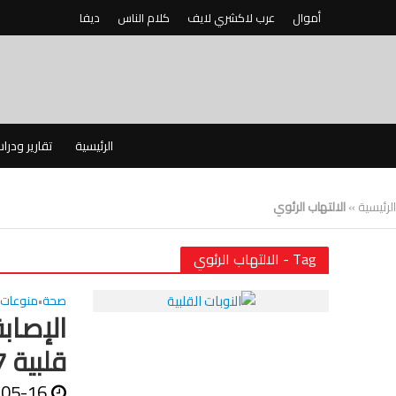
أموال
عرب لاكشري لايف
كلام الناس
ديفا
الرئيسية
تقارير ودرا
الرئيسية
»
الالتهاب الرئوي
Tag - الالتهاب الرئوي
صحة
منوعات
•
الإصاب
قلبية 17 ضعفا
-05-16