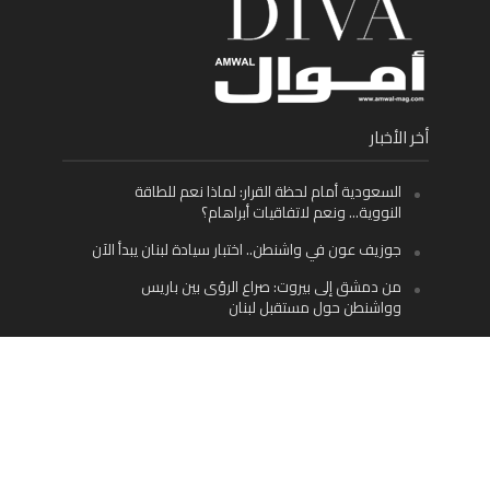
أخر الأخبار
السعودية أمام لحظة القرار: لماذا نعم للطاقة
النووية… ونعم لاتفاقيات أبراهام؟
جوزيف عون في واشنطن.. اختبار سيادة لبنان يبدأ الآن
من دمشق إلى بيروت: صراع الرؤى بين باريس
وواشنطن حول مستقبل لبنان
اليسار اللبناني «اليقظ» وسيادة الدولة: لماذا يُعدّ نزع
سلاح حزب الله الطريق الوحيد إلى مستقبل لبنان؟
Facebook
Twitter
Instagram
YouTube