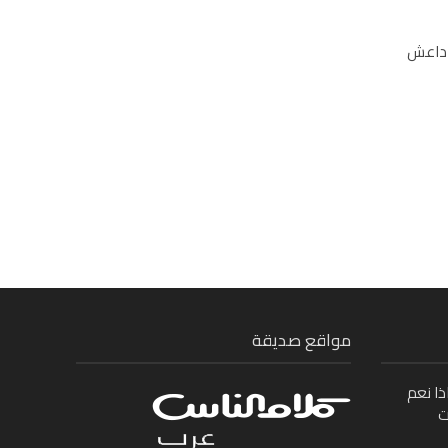
م داعش
مواقع صديقة
ذا نعم
ت