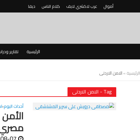
أموال
عرب لاكشري لايف
كلام الناس
ديفا
الرئيسية
تقارير ودرا
الرئيسية
»
الامن الاردنى
Tag - الامن الاردنى
أحداث اليوم
اخ
•
الأمن 
مصري
-08-07