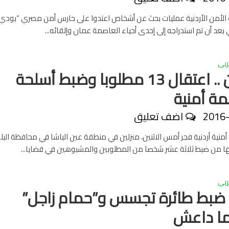
الأمن الأردنية عمليات بحث عن أشخاص اعتدوا على حارس أمن مصري “بودي 
د أن تم استدراجه إلى إحدى أحياء العاصمة عمان وإلقائه...
ربى
#الأردن .. اعتقال 13 مطلوبا وضبط أسلحة
ة أمنية
2016
اضف تعليق
نية أردنية فجر أمس الاثنين، منزلين في منطقة عين الباشا في محافظة البلق
ا من ضبط ثلاثة عشر شخصا من المطلوبين والمشبوهين في قضايا...
ربى
: ضبط طائرة تجسس و”حمام زاجل”
ما داعش