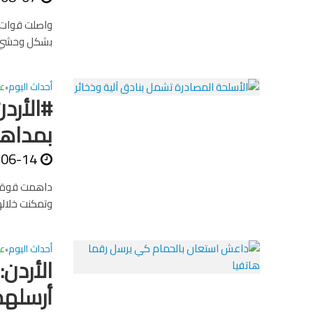
واصلت قوات 
بشكل وحشي بع
أحداث اليوم
ع
•
بمداهم
-06-14
داهمت قوة أم
وتمكنت خلاله
أحداث اليوم
ع
•
الأردن
أرسله