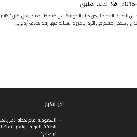
2016
اضف تعليق
 الحدود، العميد الركن صابر المهايرة، عن ضبط طير حمام زاجل، كان تنظي
له إلى شخص مقيم في الأردن، مزوداً برسالة فيها رقم هاتف أردني،...
Fa
أخر الأخبار
Ins
السعودية أمام لحظة القرار: لما
Y
للطاقة النووية… ونعم لاتفاقيا
أبراهام؟