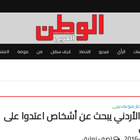
سات
الرأي
فيديو
اقتصاد
لايف ستايل
فن
موضة
المنت
بار منوعة
عربى
•
الأردني يبحث عن أشخاص اعتدوا على
2016
اضف تعليق