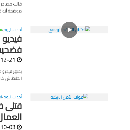
قالت مصادر ت
موضحة أنه فر
أحداث اليوم
سو
•
فيديو 
فضحية 
-12-21
يظهر فيديو جد
الطنطاش كان 
أحداث اليوم
اخ
•
قتلى ف
العمال
-10-03