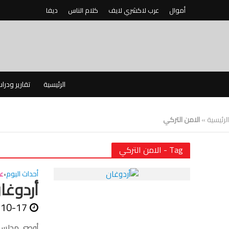
أموال
عرب لاكشري لايف
كلام الناس
ديفا
الرئيسية
تقارير ودرا
الرئيسية
»
الامن التركي
Tag - الامن التركي
أحداث اليوم
عا
•
أردوغا
-10-17
أوصى مجلس ال