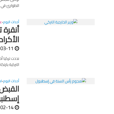
الطوارئ في ال
أحداث اليوم
عا
•
أنقرة 
الأكراد
-03-11
نددت تركيا أ
التركية بارت
أحداث اليوم
اخ
•
القبض 
إسطنب
-02-14