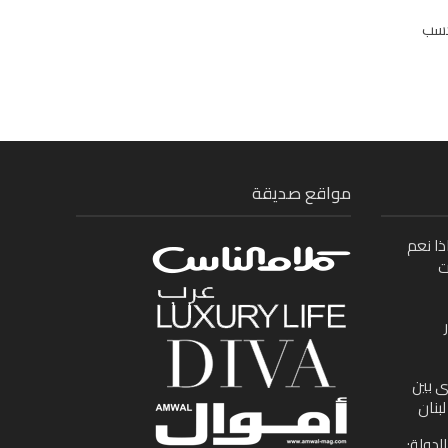
بحسب
مواقع صديقة
ذا نعم
ت
ى بين
بنان
لدولة: