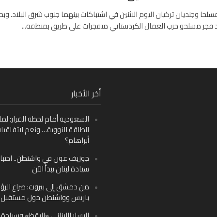
ل نحو 20 مسلحا وجنديان تركيان اليوم الاثنين في اشتباكات بينهما جنوب شرق البلاد. و
 فجر مسلحو حزب العمال الكردستاني متفجرات على طريق بمنطقة...
Fa
أخر الأخبار
Ins
السعودية أمام لحظة القرار: لما
Y
للطاقة النووية… ونعم لاتفاقيا
أبراهام؟
جوزيف عون في واشنطن.. اختبار
سيادة لبنان يبدأ الآن
من دمشق إلى بيروت: صراع الرؤ
باريس وواشنطن حول مستقبل ل
اليسار اللبناني «اليقظ» وسيادة ا