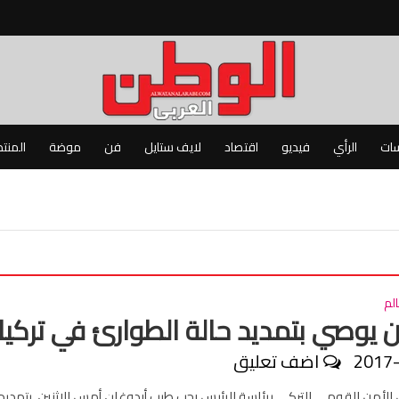
سات
الرأي
فيديو
اقتصاد
لايف ستايل
فن
موضة
المنت
لم
ن يوصي بتمديد حالة الطوارئ في تركيا
2017
اضف تعليق
أمن القومي التركي برئاسة الرئيس رجب طيب أردوغان أمس الإثنين، بتمديد 