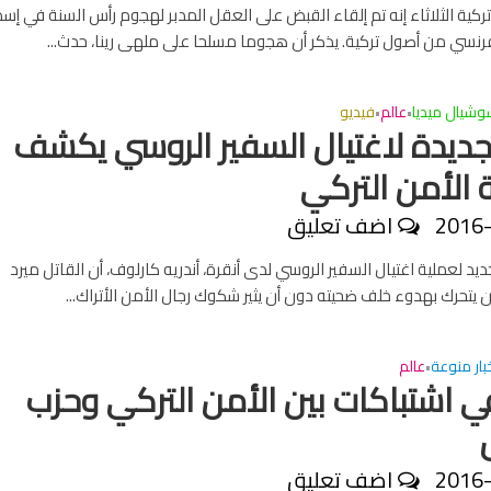
ركية الثلاثاء إنه تم إلقاء القبض على العقل المدبر لهجوم رأس السنة في إس
نسي من أصول تركية. يذكر أن هجوما مسلحا على ملهى رينا، حدث...
شيال ميديا
عالم
فيديو
•
•
جديدة لاغتيال السفير الروسي يكشف
الأمن التركي
2016
اضف تعليق
يد لعملية اغتيال السفير الروسي لدى أنقرة، أندريه كارلوف، أن القاتل ميرد
يتحرك بهدوء خلف ضحيته دون أن يثير شكوك رجال الأمن الأتراك...
بار منوعة
عالم
•
ي اشتباكات بين الأمن التركي وحزب
2016
اضف تعليق