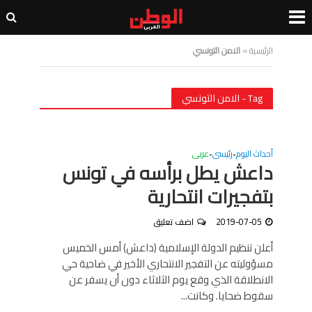
الرئيسية
»
الامن التونسي
Tag - الامن التونسي
أحداث اليوم
رئيسى
عربى
•
•
داعش يطل برأسه في تونس
بتفجيرات انتحارية
2019-07-05
اضف تعليق
أعلن تنظيم الدولة الإسلامية (داعش) أمس الخميس
مسؤوليته عن التفجير الانتحاري الأخير في ضاحية حي
الانطلاقة الذي وقع يوم الثلاثاء دون أن يسفر عن
سقوط ضحايا. وكانت...