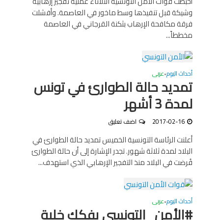
أحبطت قوات الأمن التونسية الثلاثاء عملية تفجير إرهابية
وشيكة قبل تنفيذها وسط ماخور في العاصمة. وأفشلت
فرقة مكافحة الإرهاب بثكنة القرجاني في العاصمة
مخططاً...
أحداث اليوم
عربى
•
تمديد حالة الطوارئ في تونس
لمدة 3 أشهر
2017-02-16
اضف تعليق
أعلنت الرئاسة التونسية الخميس تمديد حالة الطوارئ في
البلاد لمدة ثلاثة شهور. تجدر الإشارة إلى أن حالة الطوارئ
فُرضت في البلاد منذ التفجير الإرهابي الذي استهدف...
أحداث اليوم
عربى
•
#الأمن_التونسي يفكك خلية