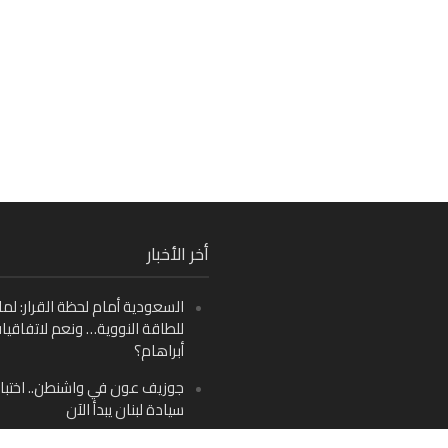
Fa
أخر الأخبار
Ins
السعودية أمام لحظة القرار: لما
Y
للطاقة النووية… ونعم لاتفاقيا
أبراهام؟
جوزيف عون في واشنطن.. اختبار
سيادة لبنان يبدأ الآن
من دمشق إلى بيروت: صراع الرؤ