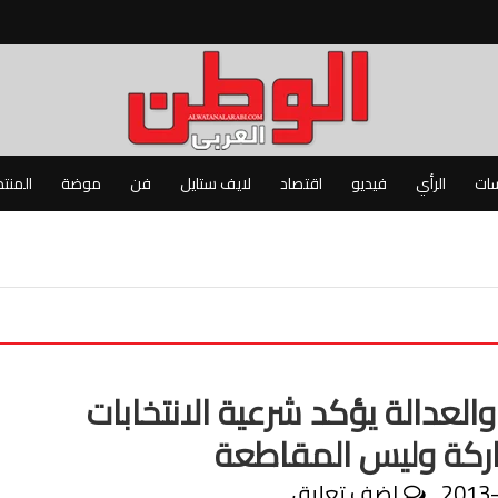
سات
الرأي
فيديو
اقتصاد
لايف ستايل
فن
موضة
المنت
والعدالة يؤكد شرعية الانتخابات
ركة وليس المقاطعة
2013
اضف تعليق