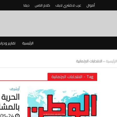
أموال
عرب لاكشري لايف
كلام الناس
ديفا
الرئيسية
تقارير ودرا
الرئيسية
»
الانتحابات البرلمانية
Tag - الانتحابات البرلمانية
أرشيف
الحرية 
بالمشا
-05-24