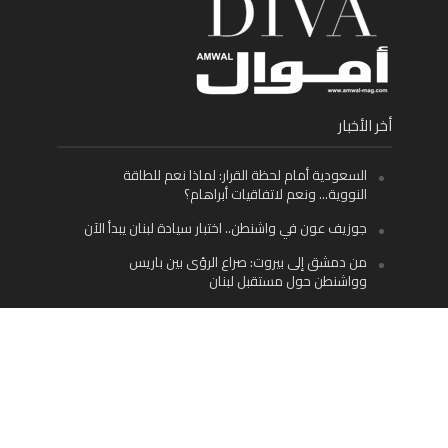
أخر الأخبار
السعودية أمام لحظة القرار: لماذا نعم للطاقة
النووية… ونعم لاتفاقيات أبراهام؟
جوزيف عون في واشنطن.. اختبار سيادة لبنان يبدأ الآن
من دمشق إلى بيروت: صراع الرؤى بين باريس
وواشنطن حول مستقبل لبنان
اليسار اللبناني «اليقظ» وسيادة الدولة: لماذا يُعدّ نزع
سلاح حزب الله الطريق الوحيد إلى مستقبل لبنان؟
Facebook
Twitter
Instagram
YouTube