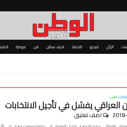
سات
الرأي
فيديو
اقتصاد
لايف ستايل
فن
موضة
المنت
ئيسى
عربى
•
ن العراقي يفشل في تأجيل الانتخابات
2018
اضف تعليق
برلمان العراقي، سليم الجبوري، فشل البرلمان في عملية تصويت سري على تأج