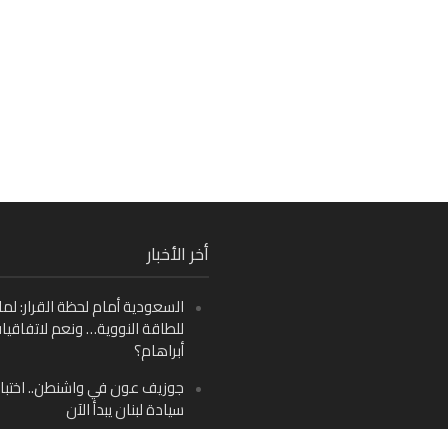
Fa
أخر الأخبار
Ins
السعودية أمام لحظة القرار: لما
Y
للطاقة النووية… ونعم لاتفاقيا
أبراهام؟
جوزيف عون في واشنطن.. اختبار
سيادة لبنان يبدأ الآن
من دمشق إلى بيروت: صراع الرؤ