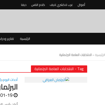
أموال
عرب لاكشري لايف
كلام الناس
ديفا
الرئيسية
تقارير ودرا
الرئيسية
»
الانتخابات العامة البرلمانية
Tag - الانتخابات العامة البرلمانية
أحداث اليوم
ر
•
البرلما
-01-19
أعلن رئيس ال