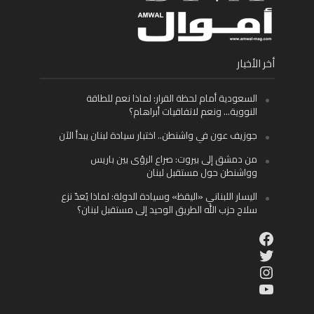
أخر الأخبار
السعودية أمام لحظة القرار: لماذا نعم للطاقة
النووية… ونعم لاتفاقيات أبراهام؟
جوزيف عون في واشنطن.. اختبار سيادة لبنان يبدأ الآن
من دمشق إلى بيروت: صراع الرؤى بين باريس
وواشنطن حول مستقبل لبنان
اليسار اللبناني «اليقظ» وسيادة الدولة: لماذا يُعدّ نزع
سلاح حزب الله الطريق الوحيد إلى مستقبل لبنان؟
Facebook
Twitter
Instagram
YouTube