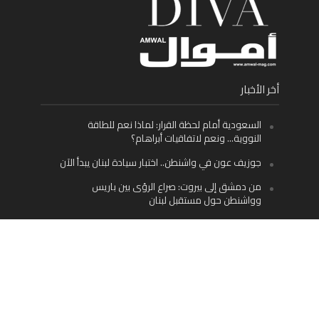
أخر الأخبار
السعودية أمام لحظة القرار: لماذا نعم للطاقة
النووية… ونعم لاتفاقيات أبراهام؟
جوزيف عون في واشنطن.. اختبار سيادة لبنان يبدأ الآن
من دمشق إلى بيروت: صراع الرؤى بين باريس
وواشنطن حول مستقبل لبنان
اليسار اللبناني «اليقظ» وسيادة الدولة: لماذا يُعدّ نزع
سلاح حزب الله الطريق الوحيد إلى مستقبل لبنان؟
Facebook
Twitter
Instagram
YouTube