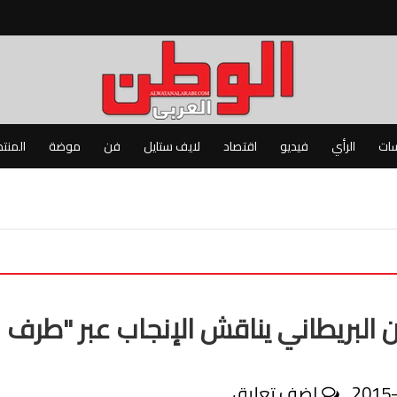
سات
الرأي
فيديو
اقتصاد
لايف ستايل
فن
موضة
المنت
ان البريطاني يناقش الإنجاب عبر "طرف
2015
اضف تعليق