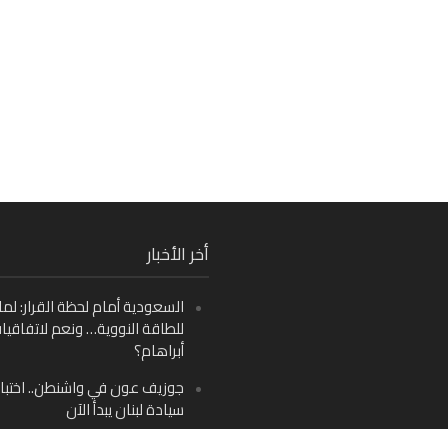
Fa
أخر الأخبار
Ins
السعودية أمام لحظة القرار: لما
Y
للطاقة النووية… ونعم لاتفاقيا
أبراهام؟
جوزيف عون في واشنطن.. اختبار
سيادة لبنان يبدأ الآن
من دمشق إلى بيروت: صراع الرؤ