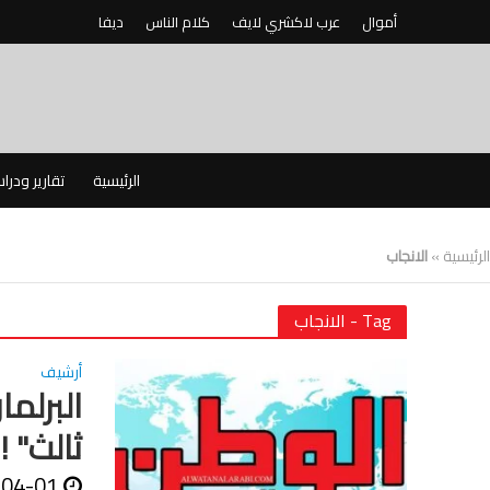
أموال
عرب لاكشري لايف
كلام الناس
ديفا
الرئيسية
تقارير ودرا
الرئيسية
»
الانجاب
Tag - الانجاب
أرشيف
البرلم
ثالث" !
-04-01