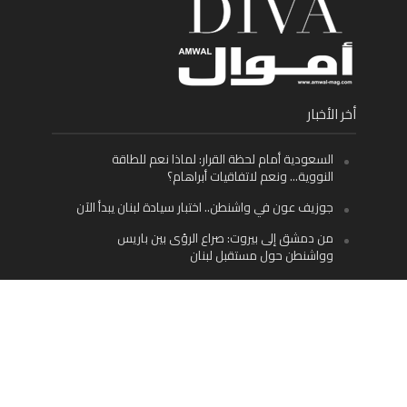
أخر الأخبار
السعودية أمام لحظة القرار: لماذا نعم للطاقة
النووية… ونعم لاتفاقيات أبراهام؟
جوزيف عون في واشنطن.. اختبار سيادة لبنان يبدأ الآن
من دمشق إلى بيروت: صراع الرؤى بين باريس
وواشنطن حول مستقبل لبنان
اليسار اللبناني «اليقظ» وسيادة الدولة: لماذا يُعدّ نزع
سلاح حزب الله الطريق الوحيد إلى مستقبل لبنان؟
Facebook
Twitter
Instagram
YouTube