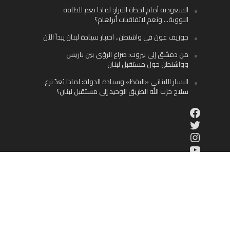
السعودية أمام لحظة القرار: لماذا نعم للطاقة
النووية… ونعم لاتفاقيات أبراهام؟
جوزيف عون في واشنطن.. اختبار سيادة لبنان يبدأ الآن
من دمشق إلى بيروت: صراع الرؤى بين باريس
وواشنطن حول مستقبل لبنان
اليسار اللبناني «اليقظ» وسيادة الدولة: لماذا يُعدّ نزع
سلاح حزب الله الطريق الوحيد إلى مستقبل لبنان؟
Facebook
Twitter
Instagram
YouTube
الوطن العربي