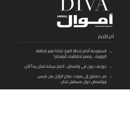
أخر الأخبار
السعودية أمام لحظة القرار: لماذا نعم للطاقة
النووية… ونعم لاتفاقيات أبراهام؟
جوزيف عون في واشنطن.. اختبار سيادة لبنان يبدأ الآن
من دمشق إلى بيروت: صراع الرؤى بين باريس
وواشنطن حول مستقبل لبنان
اليسار اللبناني «اليقظ» وسيادة الدولة: لماذا يُعدّ نزع
سلاح حزب الله الطريق الوحيد إلى مستقبل لبنان؟
Facebook
Twitter
Instagram
YouTube