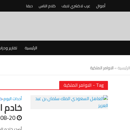
أموال
عرب لاكشري لايف
كلام الناس
ديفا
الرئيسية
تقارير ودرا
الرئيسية
»
الاوامر الملكية
Tag - الاوامر الملكية
أحداث اليوم
خ
•
خادم ال
-08-20
أصدر خادم ال