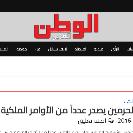
سات
الرأي
فيديو
اقتصاد
لايف ستايل
فن
موضة
المنت
ليجي
حرمين يصدر عدداً من الأوامر الملكية
2016
اضف تعليق
حرمين الشريفين الملك سلمان بن عبدالعزيز، عدداً من الأوامر الملكية، حسب م