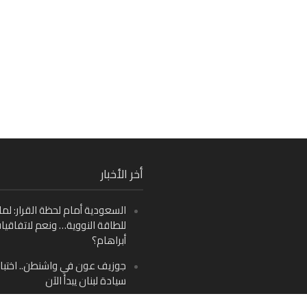
Fa
أخر الأخبار
Ins
السعودية أمام لحظة القرار: لما
Y
للطاقة النووية… ونعم لاتفاقيا
أبراهام؟
جوزيف عون في واشنطن.. اختبار
سيادة لبنان يبدأ الآن
من دمشق إلى بيروت: صراع الرؤ