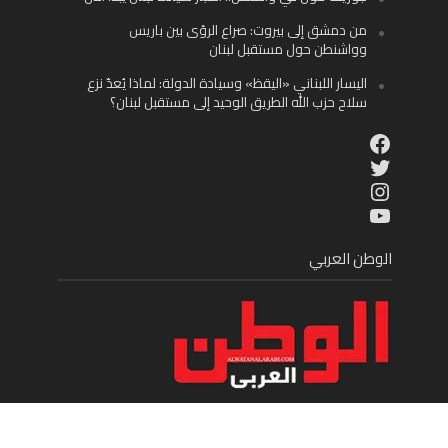
من دمشق إلى بيروت: صراع الرؤى بين باريس
وواشنطن حول مستقبل لبنان
اليسار اللبناني «اليقظ» وسيادة الدولة: لماذا يُعدّ نزع
سلاح حزب الله الطريق الوحيد إلى مستقبل لبنان؟
Facebook
Twitter
Instagram
YouTube
الوطن العربي
موقع إخباري شامل يقدم على مدار الساعة الجديد في عالم
السياسة والاقتصاد والفن الرياضة والمنوعات والمجتمع