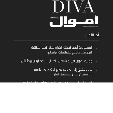
أخر الأخبار
السعودية أمام لحظة القرار: لماذا نعم للطاقة
النووية… ونعم لاتفاقيات أبراهام؟
جوزيف عون في واشنطن.. اختبار سيادة لبنان يبدأ الآن
من دمشق إلى بيروت: صراع الرؤى بين باريس
وواشنطن حول مستقبل لبنان
اليسار اللبناني «اليقظ» وسيادة الدولة: لماذا يُعدّ نزع
سلاح حزب الله الطريق الوحيد إلى مستقبل لبنان؟
Facebook
Twitter
Instagram