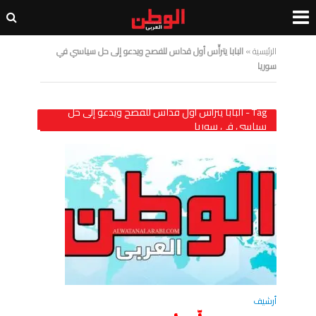
الرئيسية
»
البابا يترأّس أول قداس للفصح ويدعو إلى حل سياسي في
سوريا
Tag - البابا يترأّس أول قداس للفصح ويدعو إلى حل
سياسي في سوريا
أرشيف