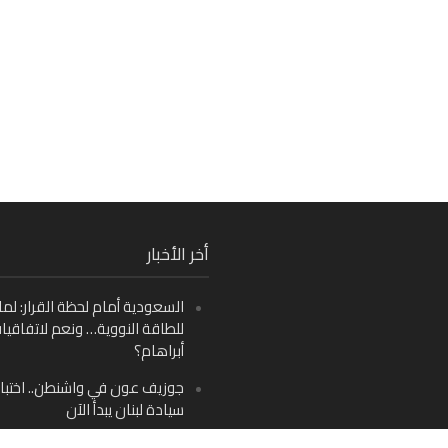
Fa
أخر الأخبار
Ins
السعودية أمام لحظة القرار: لما
Y
للطاقة النووية… ونعم لاتفاقيا
أبراهام؟
جوزيف عون في واشنطن.. اختبار
سيادة لبنان يبدأ الآن
من دمشق إلى بيروت: صراع الرؤ