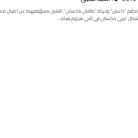
نظيم “داعش” وحركة “طالبان باكستان”، الاثنين مسؤوليتهما عن اغتيال م
ال غربي باكستان في ثاني هجوم يتبناه...