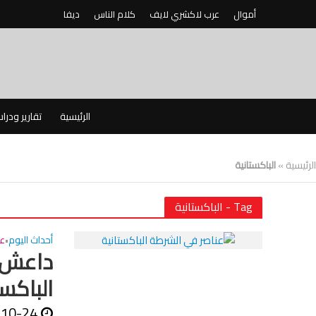
أموال
عرب لاكشري لايف
كلام الناس
ديفا
الرئيسية
تقارير ودرا
الرئيسية
»
الباكستانية
Tag - الباكستانية
أحداث اليوم
عا
•
داعش و
الباكست
-10-24