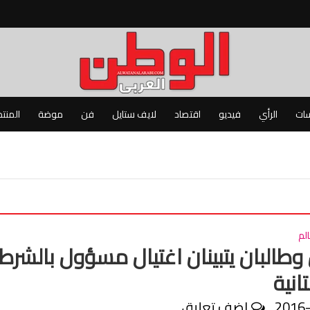
سات
الرأي
فيديو
اقتصاد
لايف ستايل
فن
موضة
المنت
لم
طالبان يتبينان اغتيال مسؤول بالشرط
انية
2016
اضف تعليق