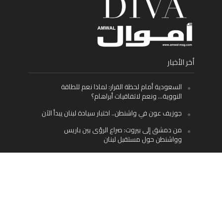
أخر الأخبار
السعودية أمام لحظة القرار: لماذا نعم للطاقة
النووية… ونعم لاتفاقيات أبراهام؟
جوزيف عون في واشنطن.. اختبار سيادة لبنان يبدأ الآن
من دمشق إلى بيروت: صراع الرؤى بين باريس
وواشنطن حول مستقبل لبنان
اليسار اللبناني «اليقظ» وسيادة الدولة: لماذا يُعدّ نزع
سلاح حزب الله الطريق الوحيد إلى مستقبل لبنان؟
Facebook
Twitter
Instagram
YouTube