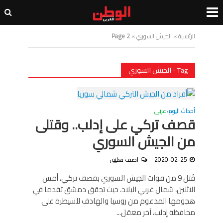
الرئيسية
»
الجيش السوري
»
Page 2
Tag - الجيش السوري
أحداث اليوم
عربى
•
قصف تركي على إدلب.. وقتلى
من الجيش السوري
2020-02-25
اضف تعليق
قُتل 9 من قوات الجيش السوري بقصف تركي، أمس
الاثنين، شمال غربي البلاد، حيث تحقق دمشق تقدما في
هجومها المدعوم من روسيا والهادف للسيطرة على
محافظة إدلب، آخر معقل...