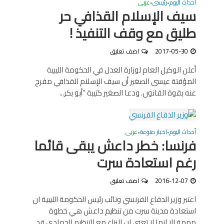
أحداث اليوم
رئيسى
عربى
•
•
سيف الإسلام القذافي حر
طليق مع وقف التنفيذ !
2017-05-30
اضف تعليق
أعلن الوكيل العام لوزارة العدل في الحكومة الليبية
المؤقتة عيسى الصغير أن سيف الإسلام القذافي مفرج
عنه بقوة القانون. ودعا الصغير كتيبة “أبو بكر...
أحداث اليوم
اخبار منوعة
عربى
•
•
فرنسا: خطر داعش يبقى قائما
رغم استعادة سرت
2016-12-07
اضف تعليق
اعتبر وزير الدفاع الفرنسي ونائب رئيس الحكومة الليبية ان
استعادة مدينة سرت من تنظيم داعش هي خطوة
مهمة الا انها لا تعني ان النزاع مع التنظيم الجهادي قد