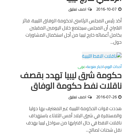
2016-10-07
اضف تعليق
أكد رئيس المجلس الرئاسي لحكومة الوفاق الليبية، فائز
السّراج، أن المجلس سيجتمع خلال اليومين المقبلين
بكامل أعضائه خارج ليبيا من أجل استكمال المشاورات
حول...
أحداث اليوم
اخبار منوعة
عربى
•
•
حكومة شرق ليبيا تهدد بقصف
ناقلات نفط حكومة الوفاق
2016-07-26
اضف تعليق
هددت قوات الحكومة الليبية غير المعترف بها دوليا
والمستقرة في شرق البلاد أمس الثلاثاء باستهداف
ناقلات النفط في حال اقترابها من سواحل ليبيا بهدف
نقل شحنات لصالح...