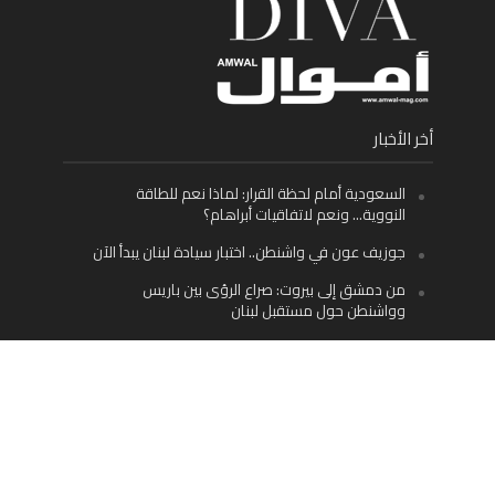
أخر الأخبار
السعودية أمام لحظة القرار: لماذا نعم للطاقة
النووية… ونعم لاتفاقيات أبراهام؟
جوزيف عون في واشنطن.. اختبار سيادة لبنان يبدأ الآن
من دمشق إلى بيروت: صراع الرؤى بين باريس
وواشنطن حول مستقبل لبنان
اليسار اللبناني «اليقظ» وسيادة الدولة: لماذا يُعدّ نزع
سلاح حزب الله الطريق الوحيد إلى مستقبل لبنان؟
Facebook
Twitter
Instagram
YouTube