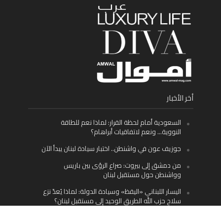
أخر الأخبار
السعودية أمام لحظة القرار: لماذا نعم للطاقة
النووية… ونعم لاتفاقيات أبراهام؟
جوزيف عون في واشنطن.. اختبار سيادة لبنان يبدأ الآن
من دمشق إلى بيروت: صراع الرؤى بين باريس
وواشنطن حول مستقبل لبنان
اليسار اللبناني «اليقظ» وسيادة الدولة: لماذا يُعدّ نزع
سلاح حزب الله الطريق الوحيد إلى مستقبل لبنان؟
Facebook