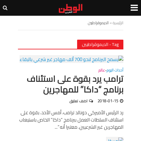
الرئيسية
»
الديموقراطيين
Tag - الديموقراطيين
أحداث اليوم
عالم
•
ترامب يرد بقوة على استئناف
برنامج “داكا” للمهاجرين
2018-01-15
اضف تعليق
رد الرئيس الأميركي دونالد ترامب، أمس الأحد، بقوة على
استئناف السلطات العمل ببرنامج “داكا” الخاص باستيعاب
المهاجرين غير الشرعيين، معتبرا أنه ”...