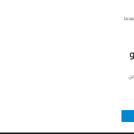
بعدما
و
عن