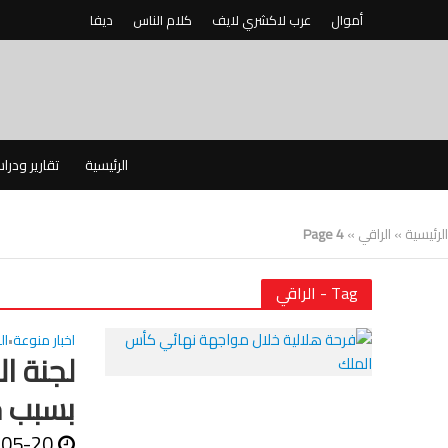
أموال
عرب لاكشري لايف
كلام الناس
ديفا
الرئيسية
تقارير ودرا
الرئيسية
»
الراقي
»
Page 4
Tag - الراقي
اخبار منوعة
ال
•
بسبب ج
-05-20