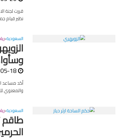
نظير قيام جم
السعودية
ريا
•
الزويهر
وسأوا
-05-18
أكد مساعد ا
والمعنوي للن
السعودية
ريا
•
طاقم ت
الحرمي