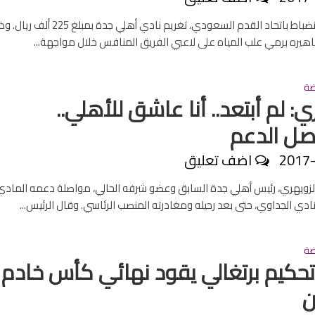
قررت لجنة الانضباط باتحاد القدم السعودي، تغريم نادي أهلي جدة بمبلغ 225
اهيره برمي علب المياه على لاعبي الفريق المنافس خلال مواجهة...
ضة
ي: لم أبتعد.. أنا عاشق للأهلي..
صل الدعم
2017
اضف تعليق
لزويهري، رئيس أهلي جدة السابق وعضو شرفه الحالي، مواصلة دعمه المادي
ادي الجداوي، حتى بعد رحيله ومغادرته المنصب الرئاسي. وقال الرئيس...
ضة
حكيم برتغالي يقود نهائي كأس خادم
ن