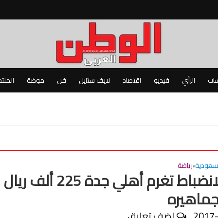
سات
الرأي
فيديو
اقتصاد
لايف ستايل
فن
موضة
المنت
سعودية
رياضة
•
لجنة الانضباط تغرم أهلي جدة 225 ألف ريال
ماهيره
2017
اضف تعليق