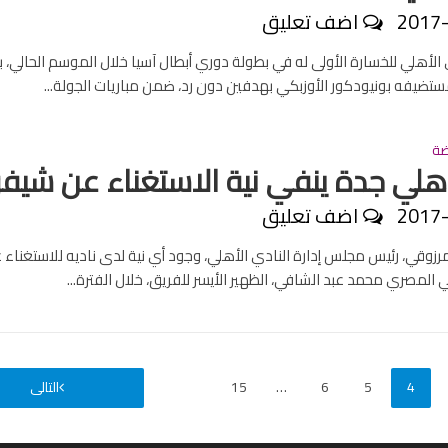
2017
اضف تعليق
الأهلي للخسارة الأولى له في بطولة دوري أبطال آسيا خلال الموسم الحالي، 
ضيفه بونيودكور الأوزبكي بهدفين دون رد، ضمن مباريات الجولة...
ضة
هلي جدة ينفي نية الاستغناء عن شيف
2017
اضف تعليق
رزوقي، رئيس مجلس إدارة النادي الأهلي، وجود أي نية لدى ناديه للاستغناء 
 المصري محمد عبد الشافي، الظهير الأيسر للفريق، خلال الفترة...
4
5
6
…
15
التالى