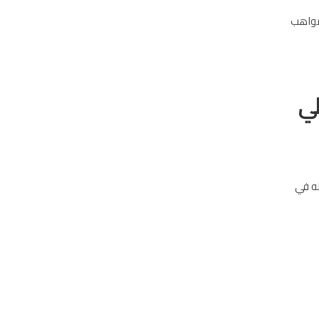
 مواهب
لي
له في