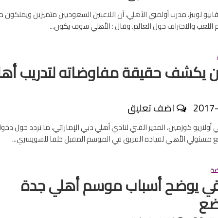
 فابيو لوبيز، مدرب أولمبي الأهلي، أن اللاعبين السعوديين متميزين ويملكون
م اللعب والاحتراف حول العالم. وقال : الأهلي سوف يكون...
 يكشف حقيقة مفاوضاته لتدريب أه
2017
اضف تعليق
 أولاريو كوزمين، المدير الفني لنادي أهلي دبي الإماراتي، ما تردد حول دخو
مسئولي الأهلي لقيادة الفريق في الموسم المقبل خلفا للسويسري...
ضة
قي يوضح أسباب موسم أهلي جدة
ضع