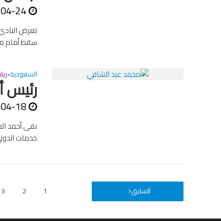
-04-24
تعرض النادي 
سقط أمام مست
السعودية
ريا
•
رئيس أ
-04-18
نفى أحمد الم
خدمات الدولي
السابق
1
2
3