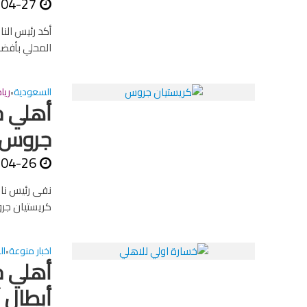
-04-27
أكد رئيس الن
المحلي بأفض
السعودية
ريا
•
أهلي ج
جروس
-04-26
نفى رئيس نادي
كريستيان جرو
اخبار منوعة
ال
•
أهلي ج
أبطال 