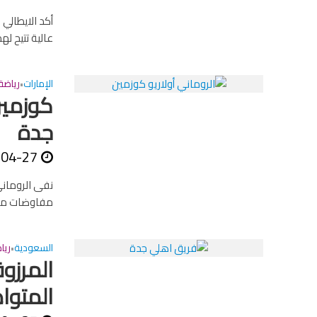
أكد الايطالي
عالية تتيح له
الإمارات
رياضة
•
كوزمين
جدة
-04-27
نفى الروماني
مفاوضات مع 
السعودية
ريا
•
المرزو
المتوا