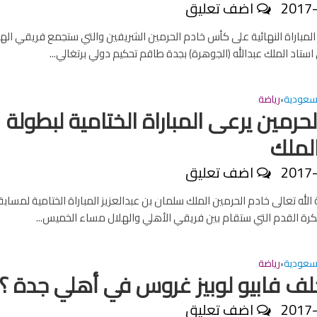
2017
اضف تعليق
 المباراة النهائية على كأس خادم الحرمين الشريفين والتي ستجمع فريقي اله
ستاد الملك عبدالله (الجوهرة) بجدة طاقم تحكيم دولي برتغالي...
سعودية
رياضة
•
حرمين يرعى المباراة الختامية لبطولة
لملك
2017
اضف تعليق
لله تعالى خادم الحرمين الملك سلمان بن عبدالعزيز المباراة الختامية لمساب
رة القدم التي ستقام بين فريقي الأهلي والهلال مساء الخميس...
سعودية
رياضة
•
ف فابيو لوبيز غروس في أهلي جدة ؟
2017
اضف تعليق