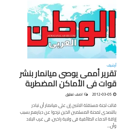
أرشيف
تقرير أممى يوصى ميانمار بنشر
قوات فى الأماكن المضطربة
2012-03-05
اضف تعليق
قالت لجنة مستقلة الاثنين إن على ميانمار أن تبادر
بالتصدى لمحنة المسلمين الذين نزحوا عن ديارهم بسبب
إراقة الدماء الطائفية فى ولاية راخين، فى غرب البلاد
وأن...