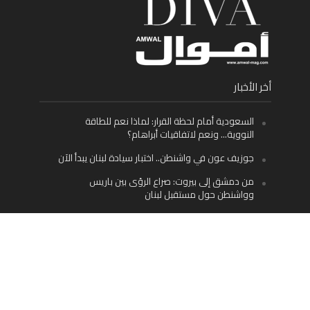
أخر الأخبار
السعودية أمام لحظة القرار: لماذا نعم للطاقة
النووية… ونعم لاتفاقيات أبراهام؟
جوزيف عون في واشنطن.. اختبار سيادة لبنان يبدأ الآن
من دمشق إلى بيروت: صراع الرؤى بين باريس
وواشنطن حول مستقبل لبنان
اليسار اللبناني «اليقظ» وسيادة الدولة: لماذا يُعدّ نزع
سلاح حزب الله الطريق الوحيد إلى مستقبل لبنان؟
Facebook
Twitter
Instagram
YouTube