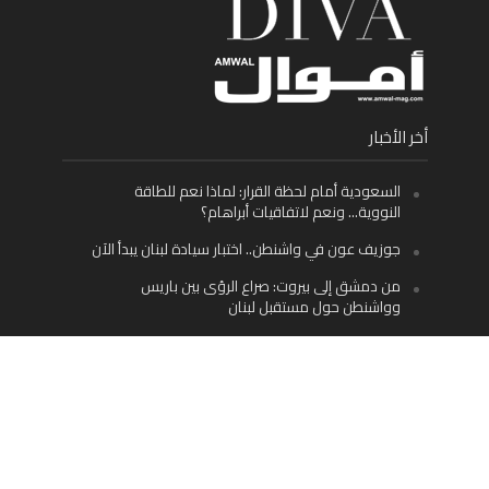
أخر الأخبار
السعودية أمام لحظة القرار: لماذا نعم للطاقة
النووية… ونعم لاتفاقيات أبراهام؟
جوزيف عون في واشنطن.. اختبار سيادة لبنان يبدأ الآن
من دمشق إلى بيروت: صراع الرؤى بين باريس
وواشنطن حول مستقبل لبنان
اليسار اللبناني «اليقظ» وسيادة الدولة: لماذا يُعدّ نزع
سلاح حزب الله الطريق الوحيد إلى مستقبل لبنان؟
Facebook
Twitter
Instagram
YouTube