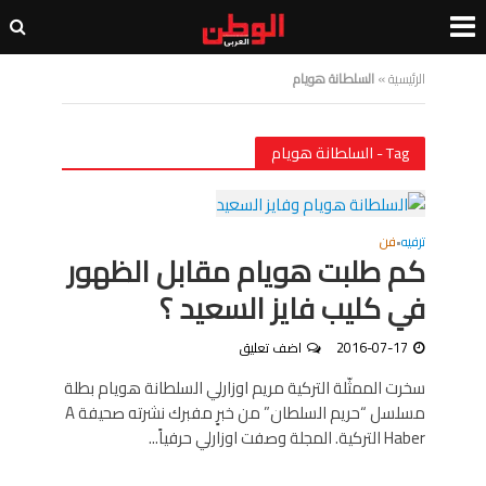
الرئيسية
»
السلطانة هويام
Tag - السلطانة هويام
ترفيه
فن
•
كم طلبت هويام مقابل الظهور
في كليب فايز السعيد ؟
2016-07-17
اضف تعليق
سخرت الممثّلة التركية مريم اوزارلي السلطانة هويام بطلة
مسلسل “حريم السلطان” من خبرٍ مفبرك نشرته صحيفة A
Haber التركية. المجلة وصفت اوزارلي حرفياً...