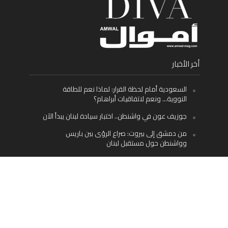
أخر الأخبار
السعودية أمام لحظة القرار: لماذا نعم للطاقة
النووية… ونعم لاتفاقيات أبراهام؟
جوزيف عون في واشنطن.. اختبار سيادة لبنان يبدأ الآن
من دمشق إلى بيروت: صراع الرؤى بين باريس
وواشنطن حول مستقبل لبنان
اليسار اللبناني «اليقظ» وسيادة الدولة: لماذا يُعدّ نزع
سلاح حزب الله الطريق الوحيد إلى مستقبل لبنان؟
Facebook
Twitter
Instagram
YouTube