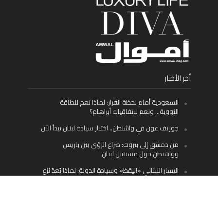
أخر الأخبار
السعودية أمام لحظة القرار: لماذا نعم للطاقة
النووية… ونعم لاتفاقيات أبراهام؟
جوزيف عون في واشنطن.. اختبار سيادة لبنان يبدأ الآن
من دمشق إلى بيروت: صراع الرؤى بين باريس
وواشنطن حول مستقبل لبنان
اليسار اللبناني «اليقظ» وسيادة الدولة: لماذا يُعدّ نزع
سلاح حزب الله الطريق الوحيد إلى مستقبل لبنان؟
Facebook
Twitter