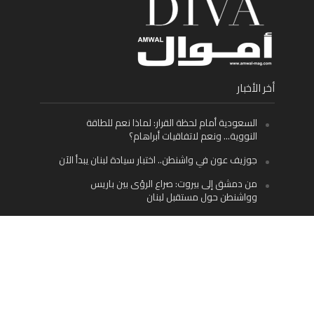
أخر الأخبار
السعودية أمام لحظة القرار: لماذا نعم للطاقة
النووية… ونعم لاتفاقيات أبراهام؟
جوزيف عون في واشنطن.. اختبار سيادة لبنان يبدأ الآن
من دمشق إلى بيروت: صراع الرؤى بين باريس
وواشنطن حول مستقبل لبنان
اليسار اللبناني «اليقظ» وسيادة الدولة: لماذا يُعدّ نزع
سلاح حزب الله الطريق الوحيد إلى مستقبل لبنان؟
Facebook
Twitter
Instagram
YouTube