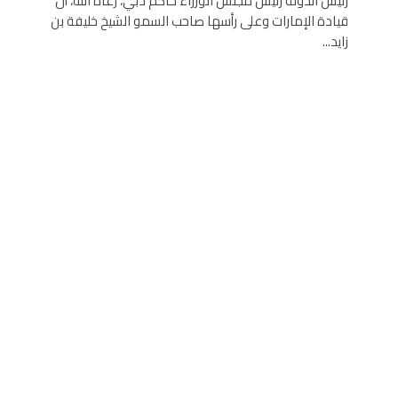
رئيس الدولة رئيس مجلس الوزراء حاكم دبي، رعاه الله، أن
قيادة الإمارات وعلى رأسها صاحب السمو الشيخ خليفة بن
زايد...