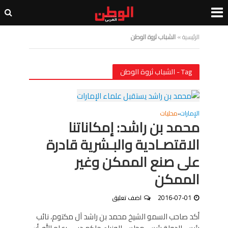
الرئيسية
»
الشباب ثروة الوطن
Tag - الشباب ثروة الوطن
الإمارات
محليات
•
محمد بن راشد: إمكاناتنا
الاقتصـادية والبـشرية قادرة
على صنع الممكن وغير
الممكن
2016-07-01
اضف تعليق
أكد صاحب السمو الشيخ محمد بن راشد آل مكتوم، نائب