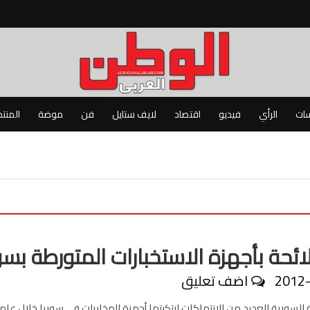
سات
الرأي
فيديو
اقتصاد
لايف ستايل
فن
موضة
المنت
ائحة بأجهزة الاستخبارات المتورطة بسو
2012
اضف تعليق
السورية العديد من الانتهاكات ارتكبتها أجهزة المخابرات في سوريا خلال عا