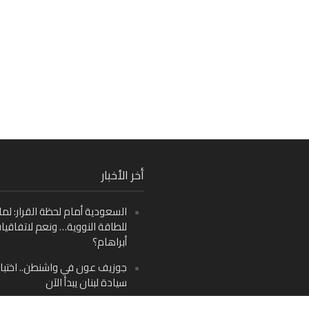
Fa
أخر الأخبار
Ins
السعودية أمام لحظة القرار: لما
Y
للطاقة النووية… ونعم لاتفاقيا
أبراهام؟
جوزيف عون في واشنطن.. اختبار
سيادة لبنان يبدأ الآن
من دمشق إلى بيروت: صراع الرؤ