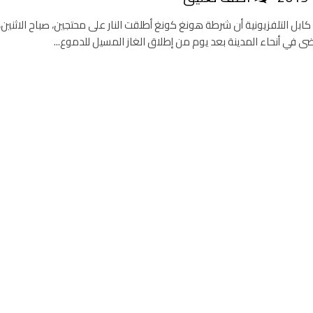
بل التلفزيونية أن شرطة هونغ كونغ أطلقت النار على محتجين، صباح الاثنين،
ى في أنحاء المدينة بعد يوم من إطلاق الغاز المسيل للدموع...