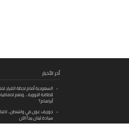
Fa
أخر الأخبار
Ins
السعودية أمام لحظة القرار: لما
Y
للطاقة النووية… ونعم لاتفاقيا
أبراهام؟
جوزيف عون في واشنطن.. اختبار
سيادة لبنان يبدأ الآن
من دمشق إلى بيروت: صراع الرؤ