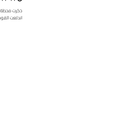
ذكرت محطة كا
اندلعت الفوض