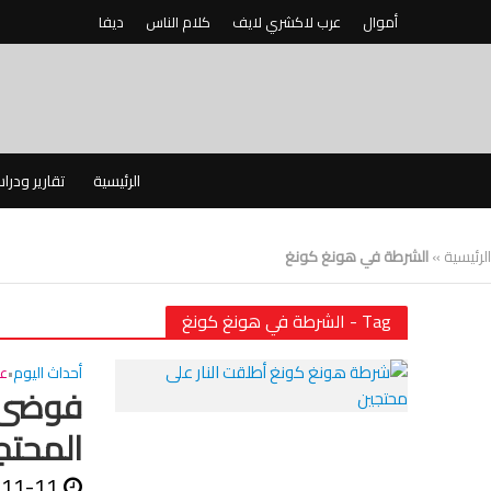
أموال
عرب لاكشري لايف
كلام الناس
ديفا
الرئيسية
تقارير ودرا
الرئيسية
»
الشرطة في هونغ كونغ
Tag - الشرطة في هونغ كونغ
أحداث اليوم
عا
•
فوضى ف
المحتج
-11-11