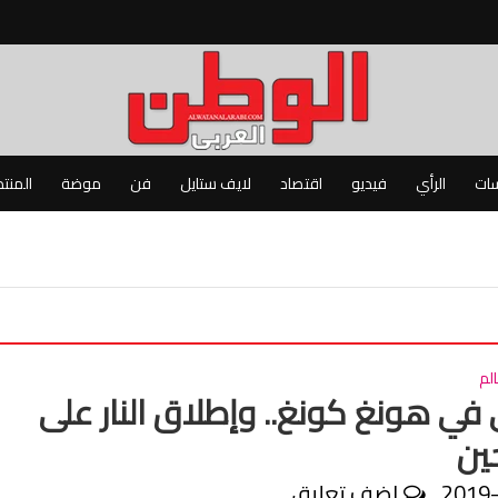
سات
الرأي
فيديو
اقتصاد
لايف ستايل
فن
موضة
المنت
لم
ي هونغ كونغ.. وإطلاق النار على
ين
2019
اضف تعليق