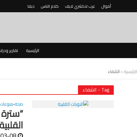
أموال
عرب لاكشري لايف
كلام الناس
ديفا
الرئيسية
تقارير ودرا
الرئيسية
»
الشفاء
Tag - الشفاء
صحة
منوعات
•
“سترة ه
القلبية
-03-08