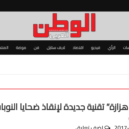
سات
الرأي
فيديو
اقتصاد
لايف ستايل
فن
موضة
المنت
زازة” تقنية جديدة لإنقاذ ضحايا النوبا
2017
اضف تعليق