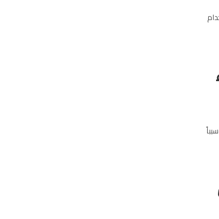
دام
بباً