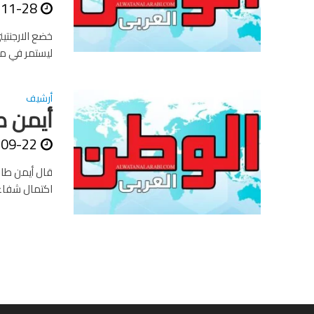
-11-28
خضع الارجنتي
ليستمر في مح
أرشيف
أيمن ط
-09-22
قال أيمن طاه
اكتمال شفاءه