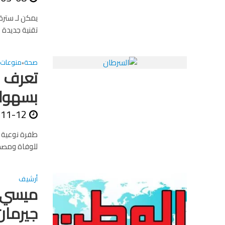
يمكن لـ سترة 
تقنية جديدة 
صحة
منوعات
•
بسهول
-11-12
طفرة نوعية أح
للوفاة ومصدراً 
أرشيف
ميسي ي
جيرمان