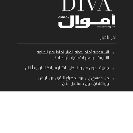
أخر الأخبار
السعودية أمام لحظة القرار: لماذا نعم للطاقة
النووية… ونعم لاتفاقيات أبراهام؟
جوزيف عون في واشنطن.. اختبار سيادة لبنان يبدأ الآن
من دمشق إلى بيروت: صراع الرؤى بين باريس
وواشنطن حول مستقبل لبنان
اليسار اللبناني «اليقظ» وسيادة الدولة: لماذا يُعدّ نزع
سلاح حزب الله الطريق الوحيد إلى مستقبل لبنان؟
Facebook
Twitter
Instagram
YouTube