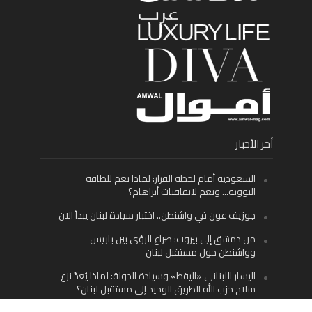
أخر الأخبار
السعودية أمام لحظة القرار: لماذا نعم للطاقة
النووية… ونعم لاتفاقيات أبراهام؟
جوزيف عون في واشنطن.. اختبار سيادة لبنان يبدأ الآن
من دمشق إلى بيروت: صراع الرؤى بين باريس
وواشنطن حول مستقبل لبنان
اليسار اللبناني «اليقظ» وسيادة الدولة: لماذا يُعدّ نزع
سلاح حزب الله الطريق الوحيد إلى مستقبل لبنان؟