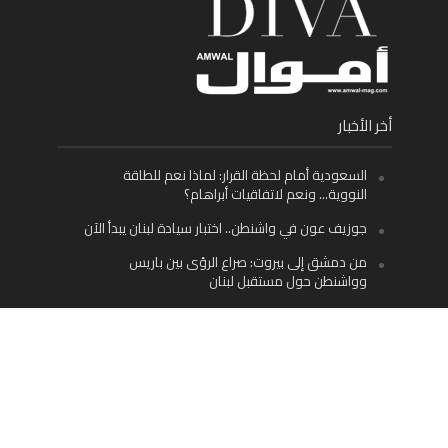
أخر الأخبار
السعودية أمام لحظة القرار: لماذا نعم للطاقة
النووية… ونعم لاتفاقيات أبراهام؟
جوزيف عون في واشنطن.. اختبار سيادة لبنان يبدأ الآن
من دمشق إلى بيروت: صراع الرؤى بين باريس
وواشنطن حول مستقبل لبنان
اليسار اللبناني «اليقظ» وسيادة الدولة: لماذا يُعدّ نزع
سلاح حزب الله الطريق الوحيد إلى مستقبل لبنان؟
Facebook
Twitter
Instagram
YouTube