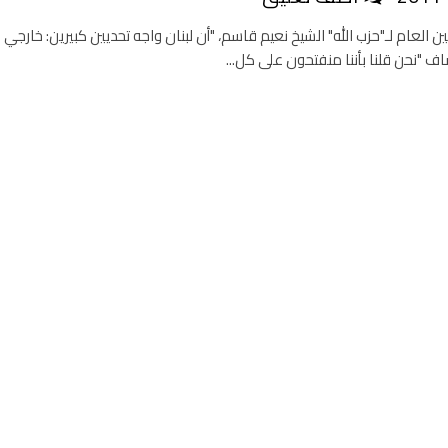
ين العام لـ"حزب الله" الشيخ نعيم قاسم، "أن لبنان واجه تحديين كبيرين: خارجي
ف "نحن قلنا بأننا منفتحون على كل...