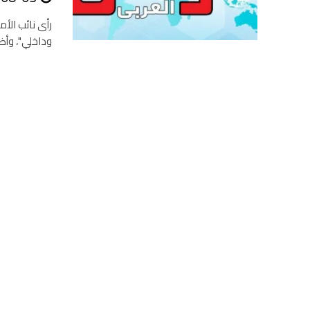
رأى نائب الأم
وداخلي"، وأضا