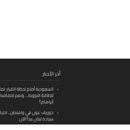
Fa
أخر الأخبار
Ins
السعودية أمام لحظة القرار: لما
Y
للطاقة النووية… ونعم لاتفاقيا
أبراهام؟
جوزيف عون في واشنطن.. اختبار
سيادة لبنان يبدأ الآن
من دمشق إلى بيروت: صراع الرؤ