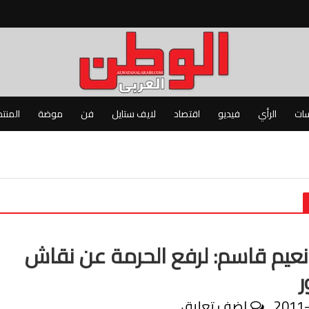
سات
الرأي
فيديو
اقتصاد
لايف ستايل
فن
موضة
المنت
نعيم قاسم: لرفع الحرمة عن نقاش
ر
2011
اضف تعليق